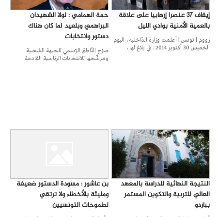
إيقاف 37 عنصرا إرهابيا على علاقة
حمة الهمامي : لولا الشهيدان
بالعمية الأمنية بوادي الليل
البراهمي وبلعيد لما كان هناك
دستور وانتخابات
زووم | تونس | أعلمت وزارة الدّاخلية، اليوم
الخميس 30 أكتوبر 2014، في بلاغ لها،
صرّح النّاطق الرّسمي للجبهة الشعبية
ومرشّحها للانتخابات الرئاسية القادمة
النتيجة النهائية للدراسة بالمعهد
بن عاشور : مسودة الدستور ضعيفة
العالي للتربية والتكوين المستمر
ومليئة بالأخطاء ولا ترتقي
بباردو
لطموحات التونسيين