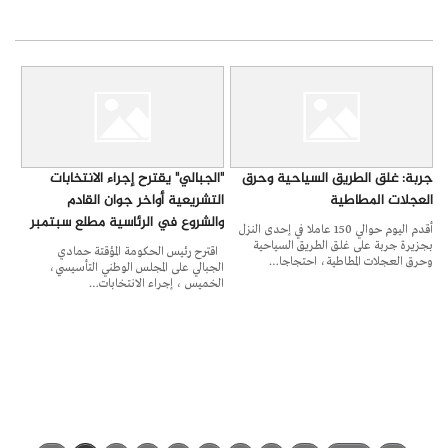
جربة: غلق الطريق السياحية وحرق
"الجبالي" يقترح إجراء الانتخابات
العجلات المطاطية
التشريعية أواخر جوان القادم
والشروع في الرئاسية مطلع سبتمبر
أقدم اليوم حوالي 150 عاملا في إحدى النزل
بجزيرة جربة على غلق الطريق السياحية
اقترح رئيس الحكومة المؤقتة حمادي
وحرق العجلات المطاطية، احتجاجا…
الجبالي على المجلس الوطني التأسيسي،
الخميس ، إجراء الانتخابات…