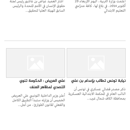
أعلمت وزارة التربية، اليوم الاربعاء 29
أشار العميد عياض بن عاشور رئيس لجنة
أكتوبر 2014، في بلاغ لها، كافة مدرّسي
حقوق الإنسان في الأمم المتحدة والرئيس
التعليم الابتدائي
السابق للهيئة العليا لتحقيق…
نيابة تونس تطالب بإعدام بن علي
علي العريض : الحكومة تنوي
التصدي لمظاهر العنف
ذكر مصدر قضائي عسكري في تونس أن
النائب العام في المحكمة الابتدائية العسكرية
أعلن وزير الداخلية التونسي علي العريض
بمحافظة الكاف شمال غرب…
الخميس أن وزارته ستبدأ التطبيق الكامل
والفعلي لقانون الطوارئ، من أجل…