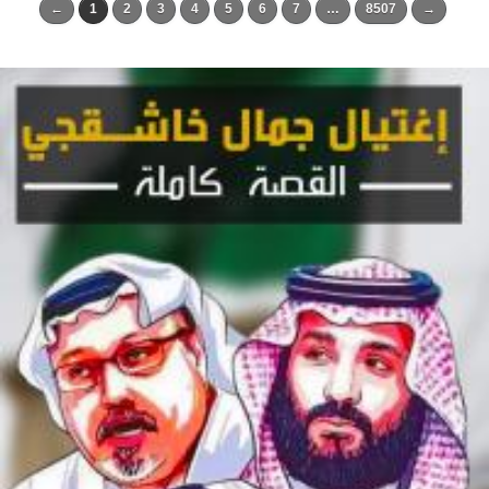
←
1
2
3
4
5
6
7
…
8507
→