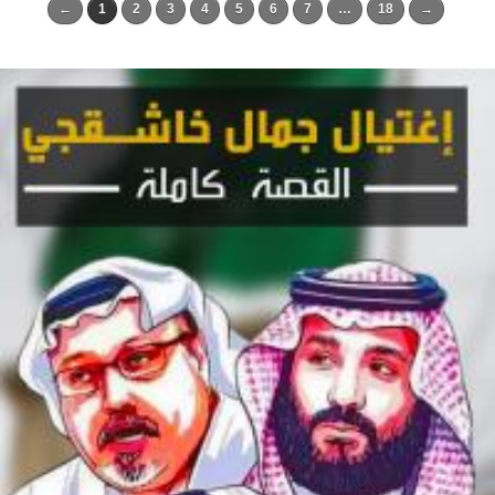
←
1
2
3
4
5
6
7
…
18
→