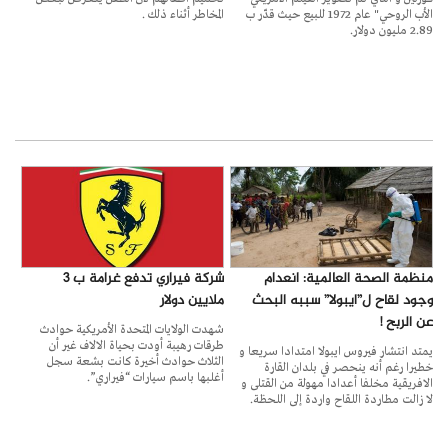
الأب الروحي" عام 1972 للبيع حيث قدّر ب
المخاطر أثناء ذلك .
2.89 مليون دولار.
منظمة الصحة العالمية: انعدام
شركة فيراري تدفع غرامة ب 3
وجود لقاح ل”ايبولا” سببه البحث
ملايين دولار
عن الربح !
شهدت الولايات المتحدة الأمريكية حوادث
طرقات رهيبة أودت بحياة الالاف غير أن
يمتد انتشار فيروس ايبولا امتدادا سريعا و
الثلاث حوادث أخيرة كانت بشعة سجل
خطيرا رغم أنه ينحصر في بلدان القارة
أغلبها باسم سيارات “فيراري”.
الافريقية مخلفا أعدادا مهولة من القتلى و
لا زالت مطاردة اللقاح واردة إلى اللحظة.