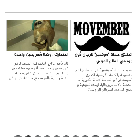
انطلاق حملة "موفمبر" للرجال لأول
الدنمارك : ولادة مُهر بعين واحدة
مرة في العالم العربي
وُلِد بأحد المزارع الدنماركية الصيف الماضي
مُهر بعين واحد، مما أثار حيرة مختصين
تعود تسمية “موفمبر” غلى كلمة نوفمبر
وبيطريين بالدنمارك الذين اعتبروه حالة
مدموجة بالكلمة الفرنسية الاخرى
نادرة جديرة بالدراسة في جامعة كوبنهاغن.
“موستاش” و الحاملة لاحالة ذكورية اذ
الحملة بالأساس رجالية تهدف للتوعية و
جمع التبرعات لسرطان البروستاتا.