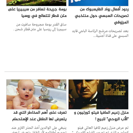
ردود أفعال رواد الفايسبوك من
بومة جريحة تسافر من سيبيريا على
تصريحات السبسي حول منتخبي
متن قطار لتتعالج في روسيا
المرزوقي
ساق القدر بومة مجروحة سافرت من
سيبيريا إلى روسيا على متن قطار شحن .
بعد تصريحات مرشح الرئاسة الباجي قايد
السبسي على قناة أجنبية...
منزل زعيم المافيا فيتو كورليون و
تعرف على أهم المخاطر التي قد
"الأب الروحي" للبيع !
يتعرض لها الطفل عند الإستحمام
تم عرض منزل زعيم المافيا العالمي فيتو
ينبغي على الوالدين أخذ الحذر اللازم عند
كورلين و الذي تم تصوير الفيلم الامريكي "
تحميم أطفالهم لأن الطفل يتعرض لبعض