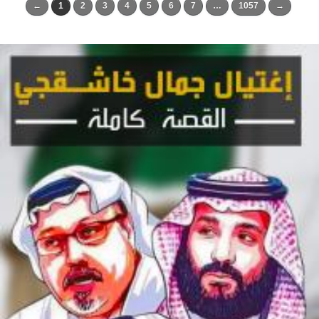
←
1
2
3
4
5
6
7
…
1057
→