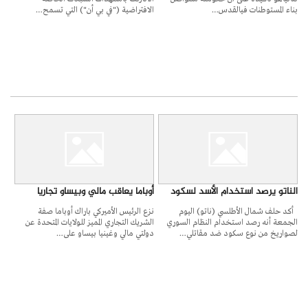
بناء المستوطنات فيالقدس…
الافتراضية ("في بي أن") التي تسمح…
الناتو يرصد استخدام الأسد لسكود
أوباما يعاقب مالي وبيساو تجاريا
أكد حلف شمال الأطلسي (ناتو) اليوم
نزع الرئيس الأميركي باراك أوباما صفة
الجمعة أنه رصد استخدام النظام السوري
الشريك التجاري المميز للولايات المتحدة عن
لصواريخ من نوع سكود ضد مقاتلي…
دولتي مالي وغينيا بيساو على…