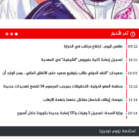
آخر الأخبار
عميد المحامين: "لم نشارك في إعداد قانون المالية وسهام نمصية استقبلتنا
09:12
لمجرد الصورة"
طقس اليوم.. انخفاض طفيف في الحرارة
14:55
الهلالي: أحد قادة غزوة قصر العبدلية يحرّض ضدّي وعلى النيابة العمومية
14:01
التحرك
طقس اليوم.. الحرارة في استقرار
11:52
الكرباعي: تونس استوردت عشرات الأطنانا من المبيدات الزراعية المحظورة دوليا
11:14
من فرنسا وسويسرا
سحب ملف تونس من اجتماعات النقد الدولي: مسؤول سابق بالبنك المركزي
10:54
يدعو إلى التريّث والتوضيح من الحكومة
لمتابعة زووم تونيزيا