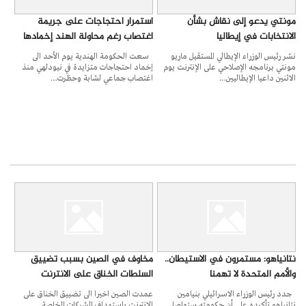
مونتي يدعو إلى نقاش بشأن
استمرار احتجاجات على جريمة
الانتخابات في إيطاليا
اغتصاب رغم محاولة الهند إخمادها
نشر رئيس الوزراء الإيطالي المستقيل ماريو
سعت الحكومة الهندية يوم الأحد الى
مونتي برنامجه الإصلاحي على الإنترنت يوم
إخماد احتجاجات متزايدة في نيودلهي منذ
الاثنين داعيا الإيطاليين…
اغتصاب جماعي لشابة وحظرت…
نتانياهو: مستمرون في الاستيطان..
مخاوف في الصين بسبب تضييق
والأمم المتحدة لا تهمنا
السلطات الخناق على الانترنت
جدد رئيس الوزراء الاسرائيلي بنيامين
عمدت الصين اخيرا الى تضييق الخناق على
نتانياهو تأكيده على أن حكومته ستواصل
الانترنت باستهداف الشبكات الخاصة