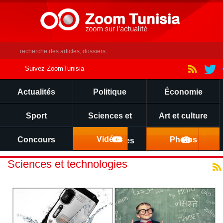
Suivez ZoomTunisia
Actualités
Politique
Économie
Sport
Sciences et
Art et culture
Vidéos
Concours
Photos
technologies
Sciences et technologies