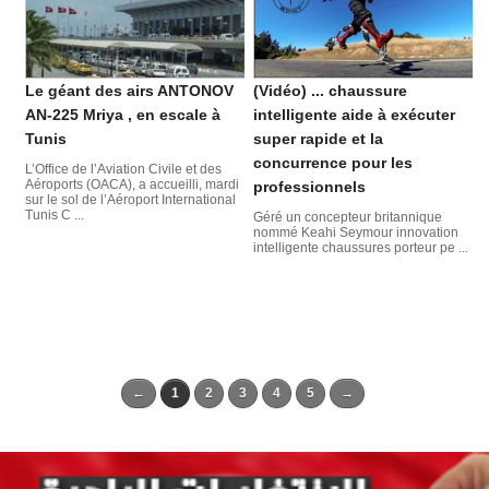
Le géant des airs ANTONOV
(Vidéo) ... chaussure
AN-225 Mriya , en escale à
intelligente aide à exécuter
Tunis
super rapide et la
concurrence pour les
L’Office de l’Aviation Civile et des
Aéroports (OACA), a accueilli, mardi
professionnels
sur le sol de l’Aéroport International
Tunis C ...
Géré un concepteur britannique
nommé Keahi Seymour innovation
intelligente chaussures porteur pe ...
←
1
2
3
4
5
→