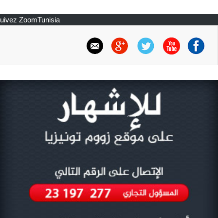
uivez ZoomTunisia