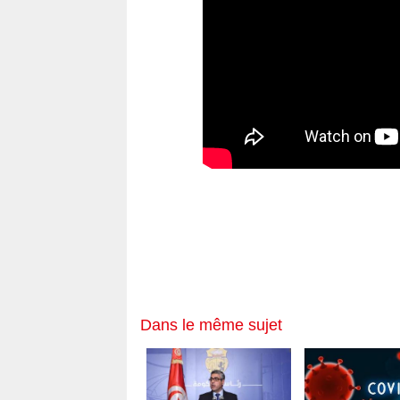
Un policier arr
13:27
sans raison
La Tunisie cond
06:25
des Djhadistes 
Tunisie _Guinée
01:20
formation officie
nationale
Dans le même sujet