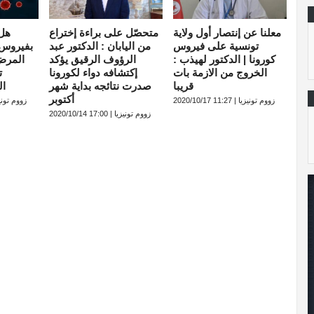
معلنا عن إنتصار أول ولاية
متحصّل على براءة إختراع
هل
تونسية على فيروس
من اليابان : الدكتور عبد
بفيروس 
كورونا | الدكتور لهيذب :
الرؤوف الرقيق يؤكد
المرض
الخروج من الازمة بات
إكتشافه دواء لكورونا
ت
قريبا
صدرت نتائجه بداية شهر
ال
أكتوبر
زووم تونيزيا | 11:27 2020/10/17
زووم تونيزيا | 14:37
زووم تونيزيا | 17:00 2020/10/14