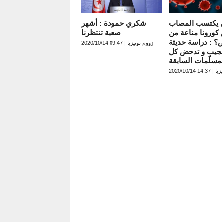
 يكتسب المصاب
شكري حمودة : أشهر
كورونا مناعة من
صعبة تنتظرنا
؟ : دراسة حديثة
زووم تونيزيا | 09:47 2020/10/14
جيب و تدحض كل
مسلّمات السابقة
 2020/10/14