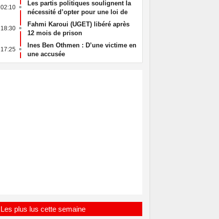
Les partis politiques soulignent la
Un policier arr
02:10
13:27
nécessité d’opter pour une loi de
sans raison
Finances complémentaire
Fahmi Karoui (UGET) libéré après
La Tunisie con
18:30
06:25
12 mois de prison
des Djhadistes 
Ines Ben Othmen : D’une victime en
Tunisie _Guinée
17:25
01:20
une accusée
formation offici
nationale
Les plus lus cette semaine