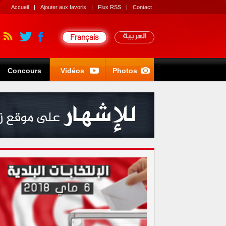
Accueil
|
Ajouter aux favoris
|
Flux RSS
|
Contact
Français
العربية
Concours
Vidéos
Photos