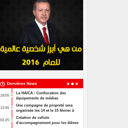
Dernières News
La HAICA : Confiscation des
وضوع على الطاولة
18:05
20:27
équipements de médias
: د إمكانية اللجوء
audiovisuels qui diffuse
ل في هذه الحالة
Une compagne de propreté sera
Khaled Chawket
13:45
12:11
illégalement
organisée les 14 et le 15 février à
Mourou à la tê
Djerba.
des finances p
Création de cellule
Le tribunal mili
02:25
15:55
d'accompagnement pour les élèves
procès en appel