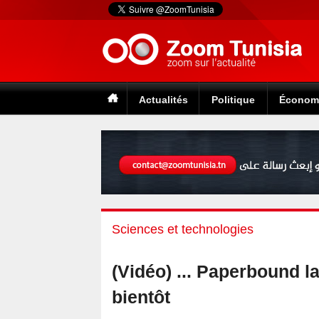
Actualités
Politique
Économ
Sciences et technologies
(Vidéo) ... Paperbound l
bientôt