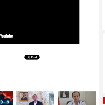
ête Wassim Migalo
Plainte contre le blogueur Monir
14:45
législative
Bechadli à cause d’un article
d’opinion.
amne les attaques
Une possible exécution de l’un de
14:10
au nord du Sinai.
deux otages Japonais détenus en
Syrie par "Daeech"
 équatoriale: La
Des affrontements entre les
17:10
lle de l’équipe
partisans de Houcine Laabidi et ses
opposants