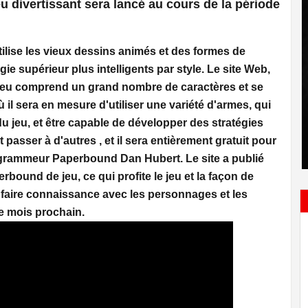
 divertissant sera lancé au cours de la période
 utilise les vieux dessins animés et des formes de
e supérieur plus intelligents par style. Le site Web,
jeu comprend un grand nombre de caractères et se
il sera en mesure d'utiliser une variété d'armes, qui
du jeu, et être capable de développer des stratégies
t passer à d'autres , et il sera entièrement gratuit pour
programmeur Paperbound Dan Hubert. Le site a publié
bound de jeu, ce qui profite le jeu et la façon de
 faire connaissance avec les personnages et les
le mois prochain.
إعتبرت بأنه سيناريو م
Préavis de grève sectorielle des
13:45
الدكتورة بن علية تؤك
enseignants à Sidi Bouzid
للحجر الصحي الشا
: Abdel Fatteh
Kasserine : un agent de la STEG
19:50
e de la commission
dérobe 147 000 dinars et quitte le
ovisoirement
pays
aire fixe la date du
L’auteur du viol des deux élèves à
16:55
 de Yassine Ayari
la Manouba est un des bénéficiaires
de la dernière amnistie générale