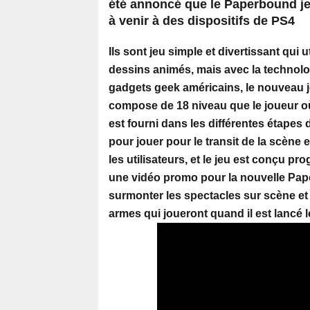
été annoncé que le Paperbound jeu
à venir à des dispositifs de PS4
Ils sont jeu simple et divertissant qui
dessins animés, mais avec la technologi
gadgets geek américains, le nouveau 
compose de 18 niveau que le joueur où 
est fourni dans les différentes étapes 
pour jouer pour le transit de la scène e
les utilisateurs, et le jeu est conçu 
une vidéo promo pour la nouvelle Paper
surmonter les spectacles sur scène et
armes qui joueront quand il est lancé 
وضوع على الطاولة
20:27
: د إمكانية اللجوء
مل في هذه الحالة
Khaled Chawket 
12:11
Mourou à la têt
des finances pr
Le tribunal milit
15:55
procès en appel