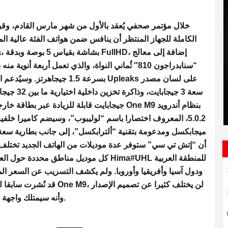
خلال مؤتمر صحفي يُعقد بالأول من شهر مارس القادم، و
الكاملة للجهاز المنتظر أن ينافس ضمن هواتف الفئة عالية ا
بسرعة  Upleaks على لسان مصدر
جيجابايت قابلة للزيادة  One M9 بنظام أندرويد
أن “إتش تي سي” ستوفر عدة موديلات من الهاتف الجديد تختلف
كل موديل مناطق  Hima#UHL للمنطقة العربية
إعتبرت بأنه سيناريو م
Préavis de grève sectorielle des
13:45
ودول آسيا وأفريقيا وأوروبا. ولم يكشف التسريب عن السعر الم
الدكتورة بن علية تؤك
enseignants à Sidi Bouzid
لن يختلف كثيرا عن تصميم الإ
للحجر الصحي الشا
: Abdel Fatteh
Kasserine : un agent de la STEG
19:50
e de la commission
dérobe 147 000 dinars et quitte le
One M8، وأنه سيمتلك واجهة أمامية مصنوعة بالكامل من الزجاج.
ovisoirement
pays
aire fixe la date du
L’auteur du viol des deux élèves à
16:55
 de Yassine Ayari
la Manouba est un des bénéficiaires
de la dernière amnistie générale