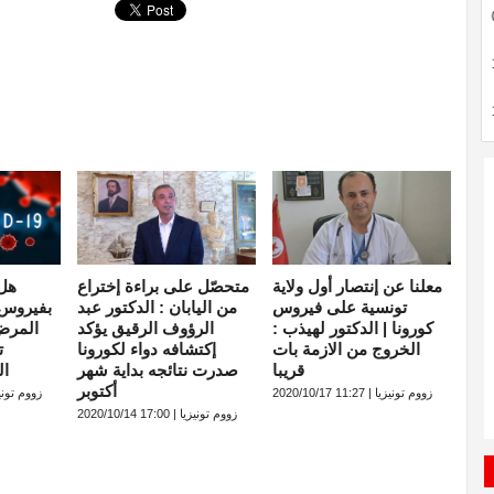
ête Wassim Migalo
Plainte contre le blogueur Monir
14:45
législative
Bechadli à cause d’un article
d’opinion.
amne les attaques
Une possible exécution de l’un de
14:10
au nord du Sinai.
deux otages Japonais détenus en
Syrie par "Daeech"
 équatoriale: La
Des affrontements entre les
17:10
lle de l’équipe
partisans de Houcine Laabidi et ses
opposants
معلنا عن إنتصار أول ولاية
متحصّل على براءة إختراع
هل
تونسية على فيروس
من اليابان : الدكتور عبد
بفيروس 
كورونا | الدكتور لهيذب :
الرؤوف الرقيق يؤكد
المرض
الخروج من الازمة بات
إكتشافه دواء لكورونا
ت
قريبا
صدرت نتائجه بداية شهر
ال
أكتوبر
زووم تونيزيا | 11:27 2020/10/17
زووم تونيزيا | 14:37
زووم تونيزيا | 17:00 2020/10/14