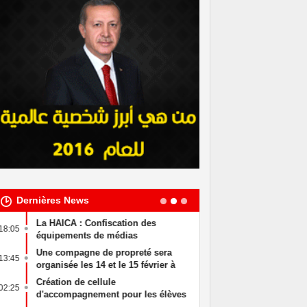
Dernières News
La HAICA : Confiscation des
وضوع على الطاولة
18:05
20:27
équipements de médias
: د إمكانية اللجوء
audiovisuels qui diffuse
ل في هذه الحالة
Une compagne de propreté sera
Khaled Chawket
13:45
12:11
illégalement
organisée les 14 et le 15 février à
Mourou à la tê
Djerba.
des finances p
Création de cellule
Le tribunal mili
02:25
15:55
d'accompagnement pour les élèves
procès en appel