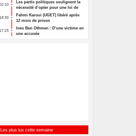
Les partis politiques soulignent la
Un policier arr
02:10
13:27
nécessité d’opter pour une loi de
sans raison
Finances complémentaire
Fahmi Karoui (UGET) libéré après
La Tunisie con
18:30
06:25
12 mois de prison
des Djhadistes 
Ines Ben Othmen : D’une victime en
Tunisie _Guinée
17:25
01:20
une accusée
formation offici
nationale
Les plus lus cette semaine