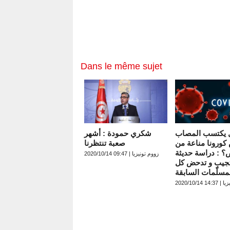
Un policier arr
13:27
sans raison
La Tunisie cond
06:25
des Djhadistes 
Tunisie _Guinée
01:20
formation officie
Dans le même sujet
nationale
 يكتسب المصاب
شكري حمودة : أشهر
كورونا مناعة من
صعبة تنتظرنا
؟ : دراسة حديثة
زووم تونيزيا | 09:47 2020/10/14
جيب و تدحض كل
مسلّمات السابقة
 2020/10/14