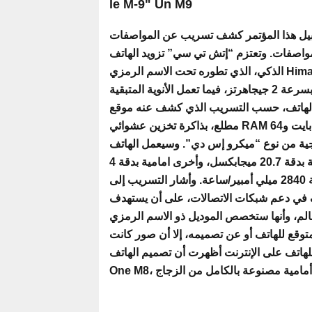
le M-9" Un M9
قبيل هذا المؤتمر كشف تسريب عن المواصفات
لمواصفات. وتعتزم “إتش تي سي” تزويد الهاتف
الذكي، الذي تطوره تحت الاسم الرمزي Hima، بشاشة بقياس 5 بوصة وبدقة FullHD، إضافة إلى معالج
“سنابدراجون 810″ ثُماني النواة، والذي تعمل أربعة أنوية منه بسرعة 2 جيجاهرتز، فيما تعمل الأنوية المتبقية
1.5 جيجاهرتز. وسيُدعم الهاتف، حسب التسريب الذي كشف عنه موقع
مطلع، بذاكرة تخزين عشوائي RAM سعة 3 جيجابايت، وذاكرة تخزين داخلية اختيارية ما بين 32 جيجابايت و64
عبر بطاقة خارجية من نوع “ميكرو إس دي”. وسيعمل الهاتف
5.0.2، المعروف اختصارا باسم “لوليبوب”، وسيضم كاميرا خلفية بدقة 20.7 ميجابكسل، وأخرى امامية بدقة 4
ميجابكسل ومدعومة بتقنية “ألترابكسل”، إلى جانب بطارية سعة 2840 ميلي أمبير/ساعة. وأشار التسريب إلى
 في دعم شبكات الاتصالات، على أن يستهدف
محددة حول العالم، وأنها ستخصص الموديل ذو الاسم الرمزي
وضوع على الطاولة
20:27
توقع للهاتف أو عن تصميمه، إلا أن صور كانت
: د إمكانية اللجوء
قد نُشرت سابقا للهاتف على الإنترنت أظهرت أن تصميم الهاتف One M9، صدار
مل في هذه الحالة
Khaled Chawket 
12:11
Mourou à la têt
des finances pr
Le tribunal milit
15:55
procès en appel