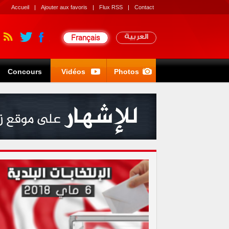
Accueil
|
Ajouter aux favoris
|
Flux RSS
|
Contact
Français
العربية
Concours
Vidéos
Photos