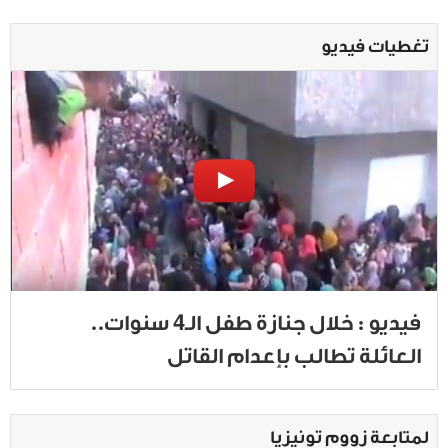
تغطيات فيديو
فيديو : خلال جنازة طفل الـ4 سنوات..
العائلة تطالب بإعدام القاتل
لمتابعة زووم تونيزيا