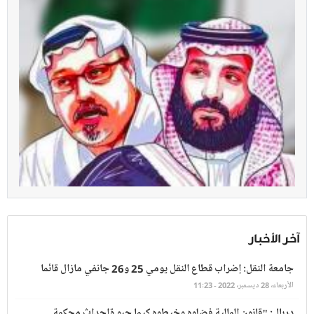
آخر الأخبار
جامعة النقل: إضراب قطاع النقل يومي 25 و26 جانفي مازال قائما
الأربعاء، 28 ديسمبر، 2022 - 11:23
دربال: "قانون المالية فصّلوه وخيطوه كيما حبو ةإحداث محكمة