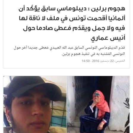
هجوم برلين : ديبلوماسي سابق يؤكّد أن
ألمانيا أقحمت تونس في ملف لا ناقة لها
فيه ولا جمل ويقدّم مُعطى صادما حول
أنيس عماري
قدّم الديبلوماسي التونسي السابق عبد الله العبيدي مُعطى جديدا آخر حول
التونسي المُشتبه به في تنفيذ هجوم برلين.
الخميس، 22 ديسمبر، 2016 - 14:50