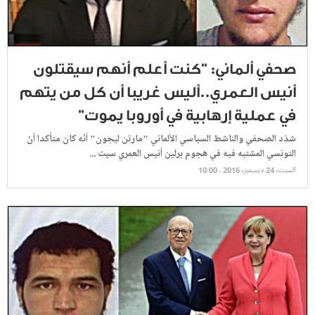
صحفي ألماني: "كنت أعلم أنهم سيقتلون
أنيس العمري..أليس غريبا أن كل من يتهم
في عملية إرهابية في أوروبا يموت"
شدّد الصحفي والناشط السياسي الألماني "مارتن ليجون" أنّه كان متأكدا أنّ
التونسي المشتبه فيه في هجوم برلين أنيس العمري سيت ...
السبت، 24 ديسمبر، 2016 - 10:00