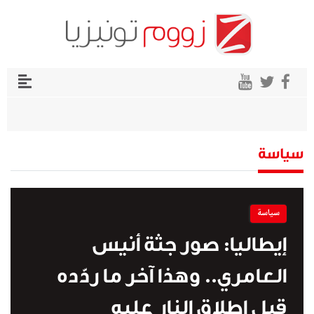
سياسة
سياسة
إيطاليا: صور جثة أنيس
العامري.. وهذا آخر ما ردّده
قبل إطلاق النار عليه