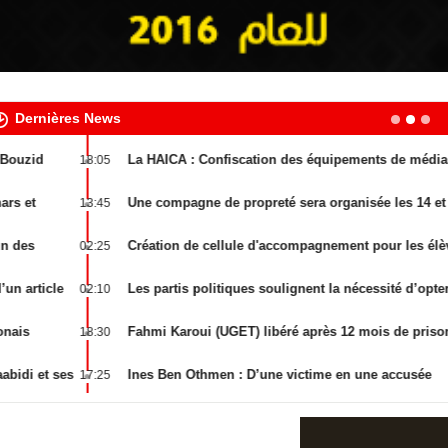
Dernières News
La HAICA : Confiscation des équipements de médias
18:05
audiovisuels qui diffuse illégalement
Une compagne de propreté sera organisée les 14 et le 15 février
13:45
à Djerba.
Création de cellule d'accompagnement pour les élèves
02:25
Les partis politiques soulignent la nécessité d’opter pour une
02:10
loi de Finances complémentaire
Fahmi Karoui (UGET) libéré après 12 mois de prison
18:30
Ines Ben Othmen : D’une victime en une accusée
17:25