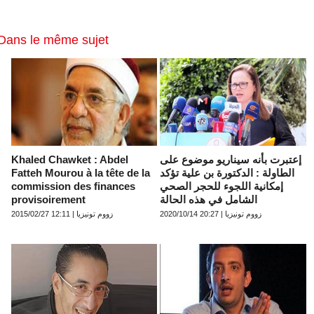
Dans le même sujet
Khaled Chawket : Abdel
إعتبرت بأنه سيناريو موضوع على
Fatteh Mourou à la tête de la
الطاولة : الدكتورة بن علية تؤكد
commission des finances
إمكانية اللجوء للحجر الصحي
provisoirement
الشامل في هذه الحالة
زووم تونيزيا | 20:27 2020/10/14
زووم تونيزيا | 12:11 2015/02/27