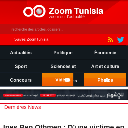
Suivez ZoomTunisia
Actualités
Politique
Économie
Sport
Sciences et
Art et culture
Vidéos
Concours
Photos
technologies
Dernières News
Ines Ben Othmen : D’une victime en